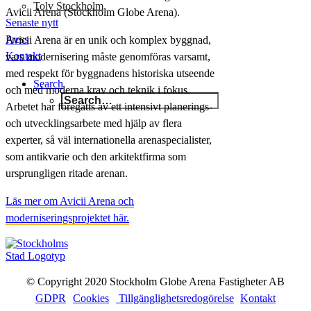
Tolv Stockholm
Avicii Arena (Stockholm Globe Arena).
Senaste nytt
Press
Avicii Arena är en unik och komplex byggnad,
Kontakt
vars modernisering måste genomföras varsamt,
med respekt för byggnadens historiska utseende
Search
och med moderna krav och teknik i fokus.
Arbetet har föregåtts av ett intensivt planerings-
och utvecklingsarbete med hjälp av flera
experter, så väl internationella arenaspecialister,
som antikvarie och den arkitektfirma som
ursprungligen ritade arenan.
Läs mer om Avicii Arena och
moderniseringsprojektet här.
© Copyright 2020 Stockholm Globe Arena Fastigheter AB
GDPR
Cookies
Tillgänglighetsredogörelse
Kontakt