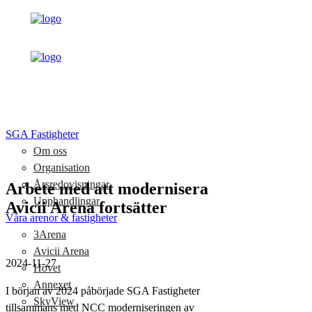
SGA Fastigheter
Om oss
Organisation
Årsredovisningar
Arbete med att modernisera
Upphandlingar
Avicii Arena fortsätter
Våra arenor & fastigheter
3Arena
Avicii Arena
2024-11-27
Hovet
Annexet
I början av 2024 påbörjade SGA Fastigheter
SkyView
tillsammans med NCC moderniseringen av