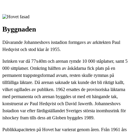
Byggnaden
Dåvarande Johanneshovs isstadion formgavs av arkitekten Paul
Hedqvist och stod klar år 1955.
Isrinken var då 77x40m och arenan rymde 10 000 ståplatser, samt 5
000 sittplatser. Omkring hälften av åskådarna fick plats på en
permanent trappstegsformad avsats, resten skulle rymmas på
tillfälliga läktare. Då arenan saknade tak kunde det bli riktigt kallt,
vilket ogillades av publiken. 1962 ersattes de provisoriska läktarna
med permanenta och arenan byggdes ut med ett hängande tak,
konstruerat av Paul Hedqvist och David Jawerth. Johanneshovs
Isstadion var efter färdigställandet Sveriges största inomhusrink för
ishockey fram tills dess att Globen byggdes 1989.
Publikkapaciteten på Hovet har varierat genom åren. Från 1961 års