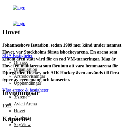
Hovet
Johanneshovs Isstadion, sedan 1989 mer känd under namnet
Hovet, var Stockholms första ishockeyarena. En arena som
SGA Fastigheter
genom åren stått värd för en rad VM-turneringar. Idag är
Om oss
Hovet en multiarena som förutom att vara hemmaarena för
Organisation
Djurgården Hockey och AIK Hockey även används till flera
Årsredovisningar
typer av evenemang och konserter.
Upphandlingar
Våra arenor & fastigheter
Invigningsår
3Arena
Avicii Arena
1955
Hovet
Kapacitet
Annexet
SkyView