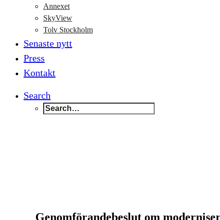
Annexet
SkyView
Tolv Stockholm
Senaste nytt
Press
Kontakt
Search
Genomförandebeslut om moderniseri