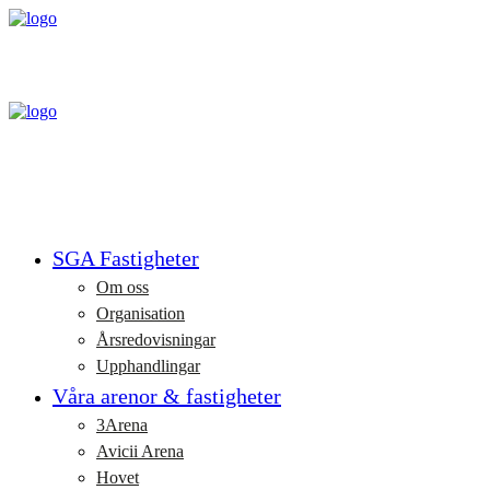
SGA Fastigheter
Om oss
Organisation
Årsredovisningar
Upphandlingar
Våra arenor & fastigheter
3Arena
Avicii Arena
Hovet